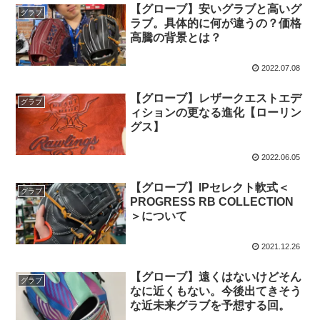
【グローブ】安いグラブと高いグ
グラブ
ラブ。具体的に何が違うの？価格
高騰の背景とは？
2022.07.08
【グローブ】レザークエストエデ
グラブ
ィションの更なる進化【ローリン
グス】
2022.06.05
【グローブ】IPセレクト軟式＜
グラブ
PROGRESS RB COLLECTION
＞について
2021.12.26
【グローブ】遠くはないけどそん
グラブ
なに近くもない。今後出てきそう
な近未来グラブを予想する回。