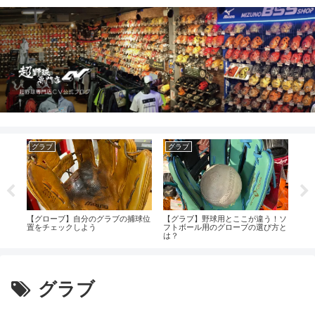
グラブ
グラブ
グ
用グ
【グローブ】自分のグラブの捕球位
【グラブ】野球用とここが違う！ソ
【グ
置をチェックしよう
フトボール用のグローブの選び方と
に合
は？
【閉
グラブ