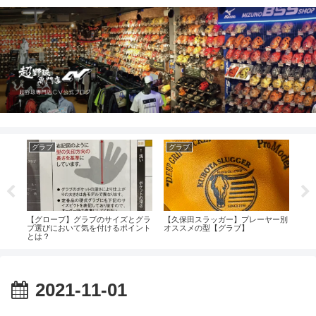
グラブ
グラブ
グ
親指
【グローブ】グラブのサイズとグラ
【久保田スラッガー】プレーヤー別
【グ
ブ選びにおいて気を付けるポイント
オススメの型【グラブ】
置を
とは？
2021-11-01