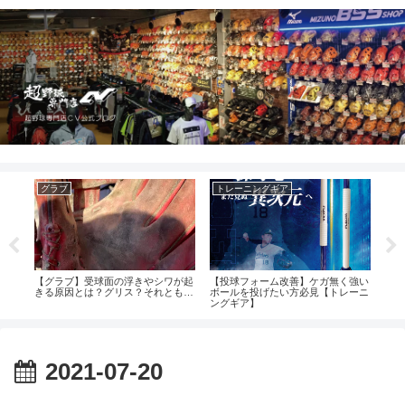
グラブ
トレーニングギア
グ
防
【グラブ】受球面の浮きやシワが起
【投球フォーム改善】ケガ無く強い
【グ
ダ
きる原因とは？グリス？それとも…
ボールを投げたい方必見【トレーニ
は硬
ングギア】
2021-07-20